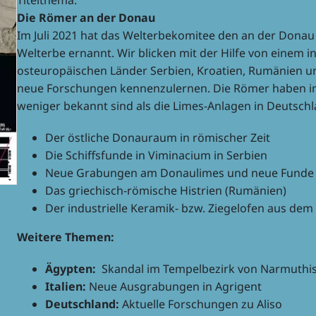
Titel­thema:
Die Römer an der Donau
Im Juli 2021 hat das Welt­erbe­ko­mi­tee den an der Don
Welt­erbe ernannt. Wir blicken mit der Hilfe von einem int
osteu­ro­päi­schen Länder Serbien, Kroa­tien, Rumä­nien 
neue Forschun­gen kennen­zu­ler­nen. Die Römer haben imp
weni­ger bekannt sind als die Limes-Anla­gen in Deutsch­
Der östli­che Donau­raum in römi­scher Zeit
Die Schiffs­funde in Vimi­nacium in Serbien
Neue Grabun­gen am Donau­li­mes und neue Funde i
Das grie­chisch-römi­sche Histrien (Rumä­nien)
Der indus­tri­elle Kera­mik- bzw. Ziegel­ofen aus dem
Weitere Themen:
Ägyp­ten:
Skan­dal im Tempel­be­zirk von Narmuthi
Italien:
Neue Ausgra­bun­gen in Agrigent
Deutsch­land:
Aktu­elle Forschun­gen zu Aliso