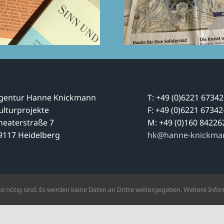
gentur Hanne Knickmann
T: +49 (0)6221 67342
ulturprojekte
F: +49 (0)6221 67342
heaterstraße 7
M: +49 (0)160 84226
9117 Heidelberg
hk@hanne-knickma
e nötig sind. Es werden keine Daten an Dritte weitergegeben. Weitere Infor
Copyright 2023 | Alle Rechte vorbehalten | Agentur Hanne Knickmann
Facebook
X
LinkedIn