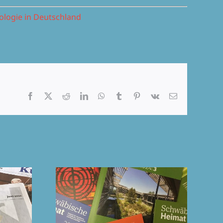
­lo­gie in Deutschland
Facebook
X
Reddit
LinkedIn
WhatsApp
Tumblr
Pinterest
Vk
E-
Mail