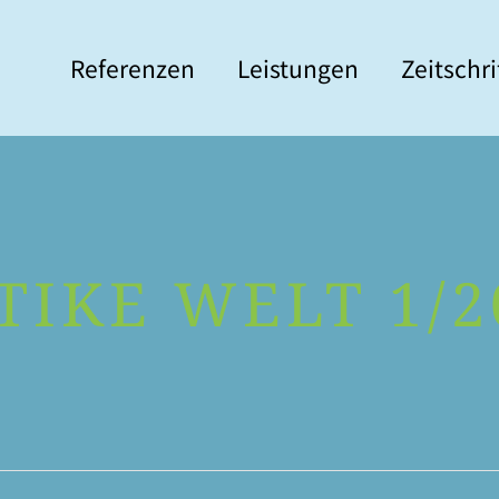
Refe­ren­zen
Leis­tun­gen
Zeit­schr
TIKE WELT 1/2