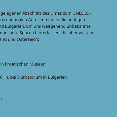
au gele­ge­nen Abschnitt des Limes zum UNESCO-
er­na­tio­na­len Autoren­team in die heuti­gen
und Bulga­rien, um uns weit­ge­hend unbe­kannte
o­sante Spuren hinter­las­sen, die aber weit­aus
land und Österreich:
n kroa­ti­schen Museen
 6. Jh. bei Duros­torum in Bulgarien
s?