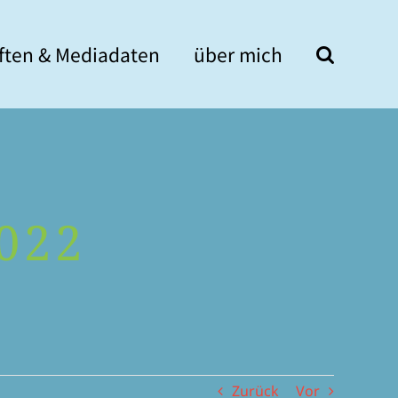
if­ten & Mediadaten
über mich
022
Zurück
Vor