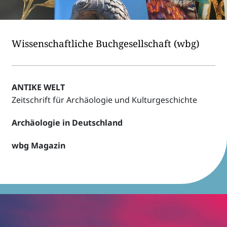
Wissen­schaft­li­che Buch­ge­sell­schaft (wbg)
ANTIKE WELT
Zeit­schrift für Archäo­lo­gie und Kulturgeschichte
Archäo­lo­gie in Deutsch­land
wbg Maga­zin