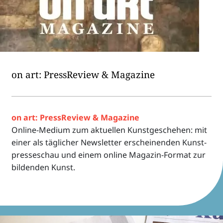
on art: Press­Re­view & Magazine
on art: Press­Re­view & Maga­zine
Online-Medium zum aktu­el­len Kunst­ge­sche­hen: mit
einer als tägli­cher News­let­ter erschei­nen­den Kunst­
pres­se­schau und einem online Maga­zin-Format zur
bilden­den Kunst.