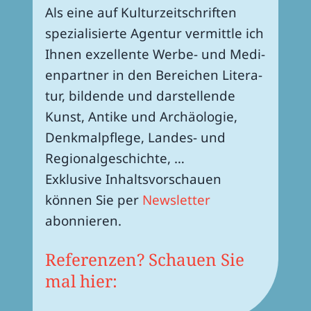
Als eine auf Kultur­zeit­schriften
spezia­li­sierte Agen­tur vermittle ich
Ihnen exzel­lente Werbe- und Medi­
en­part­ner in den Berei­chen Lite­ra­
tur, bildende und darstel­lende
Kunst, Antike und Archäo­lo­gie,
Denk­mal­pflege, Landes- und
Regio­nal­ge­schichte, …
Exklu­sive Inhalts­vor­schauen
können Sie per
News­let­ter
abonnieren.
Refe­ren­zen? Schauen Sie
mal hier: