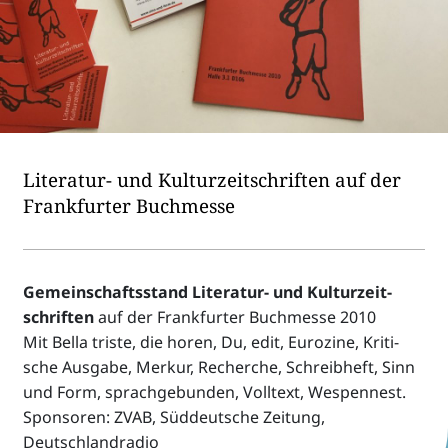
Lite­ra­tur- und Kultur­zeit­schriften auf der
Frank­fur­ter Buchmesse
Gemein­schafts­stand Lite­ra­tur- und Kultur­zeit­
schriften
auf der Frank­fur­ter Buch­messe 2010
Mit Bella triste, die horen, Du, edit, Euro­zine, Kriti­
sche Ausgabe, Merkur, Recher­che, Schreib­heft, Sinn
und Form, sprach­ge­bun­den, Voll­text, Wespen­nest.
Spon­so­ren: ZVAB, Süddeut­sche Zeitung,
Deutschlandradio