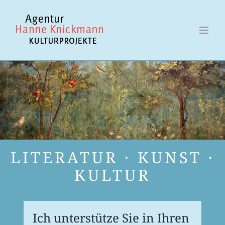
Zum
Inhalt
springen
LITERATUR · KUNST ·
KULTUR
Ich unter­stütze Sie in Ihren