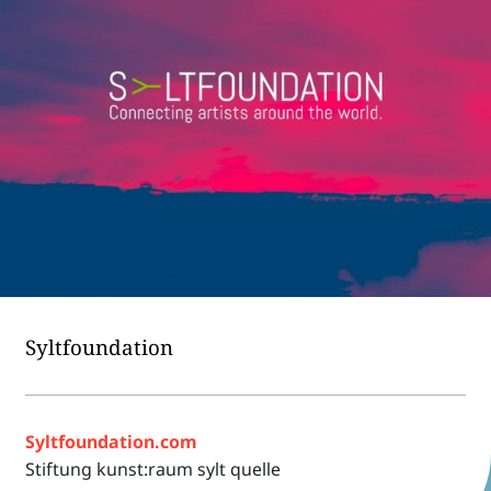
Sylt­foun­da­tion
Syltfoundation.com
Stif­tung kunst:raum sylt quelle