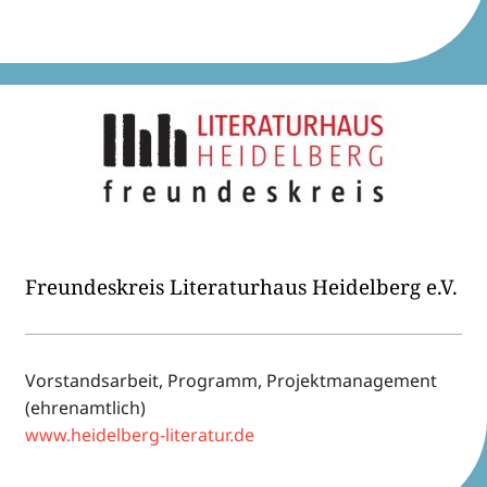
Freun­des­kreis Lite­ra­tur­haus Heidel­berg e.V.
Vorstands­ar­beit, Programm, Projekt­ma­nage­ment
(ehren­amt­lich)
www.heidelberg-literatur.de