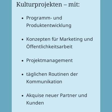
Kultur­pro­jek­ten – mit:
Programm- und
Produktentwicklung
Konzep­ten für Marke­ting und
Öffentlichkeitsarbeit
Projekt­ma­nage­ment
tägli­chen Routi­nen der
Kommunikation
Akquise neuer Part­ner und
Kunden