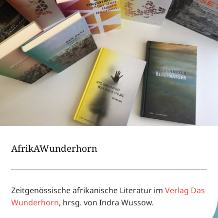
Afri­kA­Wun­der­horn
Zeit­ge­nös­si­sche afri­ka­ni­sche Lite­ra­tur im
Verlag Das
Wunder­horn
, hrsg. von Indra Wussow.