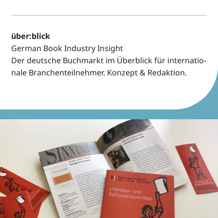
über:blick
German Book Indus­try Insight
Der deut­sche Buch­markt im Über­blick für inter­na­tio­
nale Bran­chen­teil­neh­mer. Konzept & Redaktion.