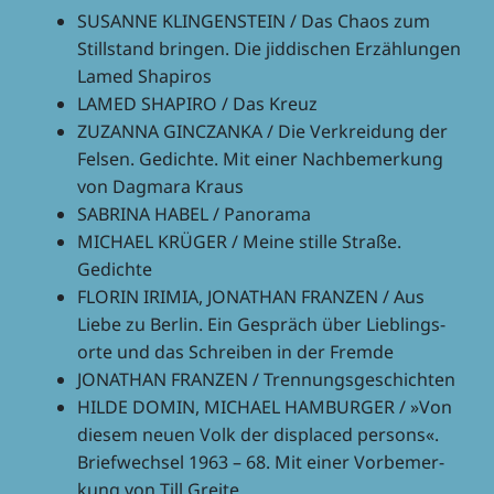
SUSANNE KLINGENSTEIN / Das Chaos zum
Still­stand brin­gen. Die jiddi­schen Erzäh­lun­gen
Lamed Shapiros
LAMED SHAPIRO / Das Kreuz
ZUZANNA GINCZANKA / Die Verkrei­dung der
Felsen. Gedichte. Mit einer Nach­be­mer­kung
von Dagmara Kraus
SABRINA HABEL / Panorama
MICHAEL KRÜGER / Meine stille Straße.
Gedichte
FLORIN IRIMIA, JONATHAN FRANZEN / Aus
Liebe zu Berlin. Ein Gespräch über Lieb­lings­
orte und das Schrei­ben in der Fremde
JONATHAN FRANZEN / Trennungsgeschichten
HILDE DOMIN, MICHAEL HAMBURGER / »Von
diesem neuen Volk der displa­ced persons«.
Brief­wech­sel 1963 – 68. Mit einer Vorbe­mer­
kung von Till Greite