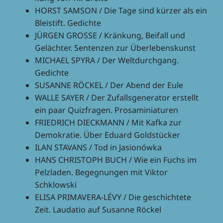
HORST SAMSON / Die Tage sind kürzer als ein
Blei­stift. Gedichte
JÜRGEN GROSSE / Krän­kung, Beifall und
Geläch­ter. Senten­zen zur Überlebenskunst
MICHAEL SPYRA / Der Welt­durch­gang.
Gedichte
SUSANNE RÖCKEL / Der Abend der Eule
WALLE SAYER / Der Zufalls­ge­nera­tor erstellt
ein paar Quiz­fra­gen. Prosaminiaturen
FRIEDRICH DIECKMANN / Mit Kafka zur
Demo­kra­tie. Über Eduard Goldstücker
ILAN STAVANS / Tod in Jasionówka
HANS CHRISTOPH BUCH / Wie ein Fuchs im
Pelz­la­den. Begeg­nun­gen mit Viktor
Schklowski
ELISA PRIMAVERA-LÉVY / Die geschich­tete
Zeit. Lauda­tio auf Susanne Röckel