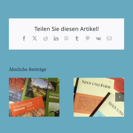
Teilen Sie diesen Artikel!
Facebook
X
Reddit
LinkedIn
WhatsApp
Tumblr
Pinterest
Vk
E-
Mail
Ähnliche Beiträge