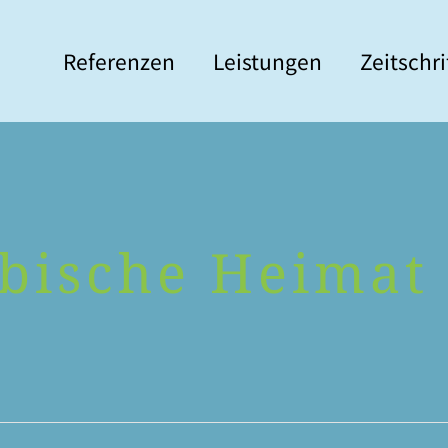
Refe­ren­zen
Leis­tun­gen
Zeit­schr
bi­sche Heimat