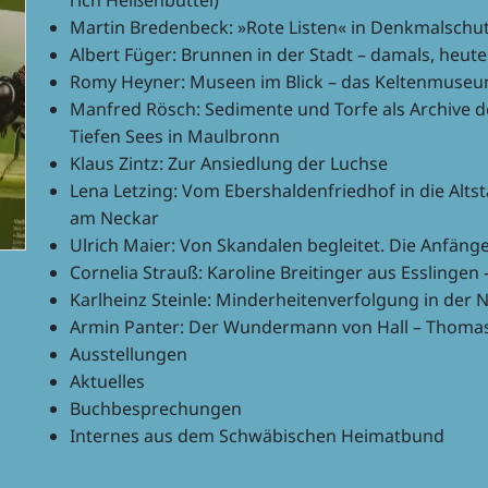
rich Heißenbüttel)
Martin Breden­beck: »Rote Listen« in Denk­mal­sch
Albert Füger: Brun­nen in der Stadt – damals, heut
Romy Heyner: Museen im Blick – das Kelten­mu­s
Manfred Rösch: Sedi­mente und Torfe als Archive de
Tiefen Sees in Maulbronn
Klaus Zintz: Zur Ansied­lung der Luchse
Lena Letzing: Vom Ebers­hal­den­fried­hof in die Altst
am Neckar
Ulrich Maier: Von Skan­da­len beglei­tet. Die Anfäng
Corne­lia Strauß: Karo­line Breit­in­ger aus Esslin­g
Karl­heinz Steinle: Minder­hei­ten­ver­fol­gung in der
Armin Panter: Der Wunder­mann von Hall – Thomas
Ausstel­lun­gen
Aktu­el­les
Buch­be­spre­chun­gen
Inter­nes aus dem Schwä­bi­schen Heimatbund