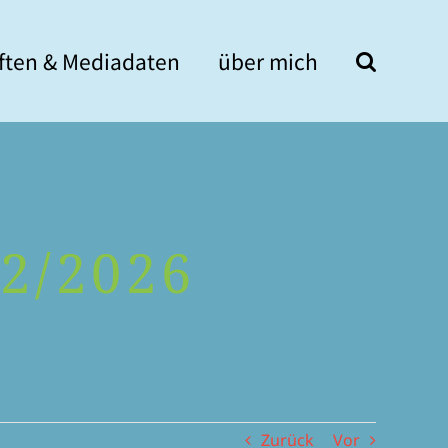
if­ten & Mediadaten
über mich
 2/2026
Zurück
Vor