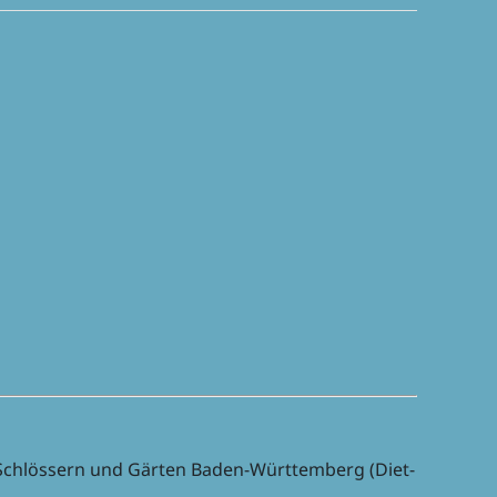
en Schlös­sern und Gärten Baden-Würt­tem­berg (Diet­