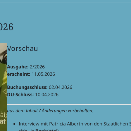
026
Vorschau
Ausgabe:
2/2026
erscheint:
11.05.2026
Buchungs­schluss:
02.04.2026
DU-Schluss:
10.04.2026
aus dem Inhalt / Ände­run­gen vorbehalten:
Inter­view mit Patri­cia Alberth von den Staat­li­ch