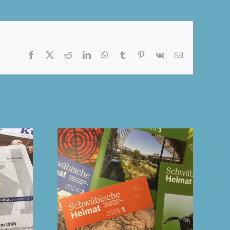
Facebook
X
Reddit
LinkedIn
WhatsApp
Tumblr
Pinterest
Vk
E-
Mail