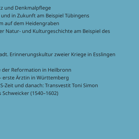
utz und Denkmalpflege
e und in Zukunft am Beispiel Tübingens
eum auf dem Heidengraben
r Natur- und Kultur­ge­schichte am Beispiel des
adt. Erin­ne­rungs­kul­tur zweier Kriege in Esslin­gen
e der Refor­ma­tion in Heilbronn
en – erste Ärztin in Württemberg
 NS-Zeit und danach: Trans­ves­tit Toni Simon
 Schwei­cker (1540–1602)