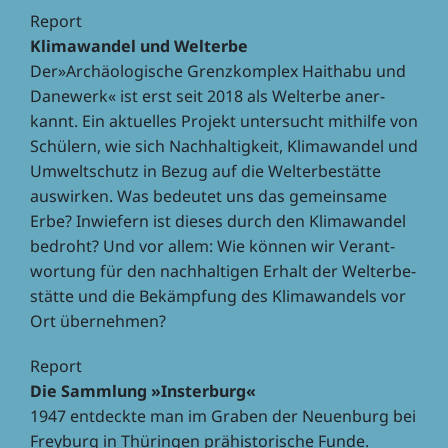
Report
Klima­wan­del und Welterbe
Der»Archäologische Grenz­kom­plex Hait­habu und
Dane­werk« ist erst seit 2018 als Welt­erbe aner­
kannt. Ein aktu­el­les Projekt unter­sucht mithilfe von
Schü­lern, wie sich Nach­hal­tig­keit, Klima­wan­del und
Umwelt­schutz in Bezug auf die Welt­erbe­stätte
auswir­ken. Was bedeu­tet uns das gemein­same
Erbe? Inwie­fern ist dieses durch den Klima­wan­del
bedroht? Und vor allem: Wie können wir Verant­
wor­tung für den nach­hal­ti­gen Erhalt der Welt­erbe­
stätte und die Bekämp­fung des Klima­wan­dels vor
Ort übernehmen?
Report
Die Samm­lung »Inster­burg«
1947 entdeckte man im Graben der Neuen­burg bei
Frey­burg in Thürin­gen prähis­to­ri­sche Funde.