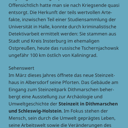
Offen­sicht­lich hatte man sie nach Kriegs­ende quasi
entsorgt. Die Herkunft der teils wert­vol­len Arte­
fakte, inzwi­schen Teil einer Studi­en­samm­lung der
Univer­si­tät in Halle, konnte durch krimi­na­lis­ti­sche
Detek­tiv­ar­beit ermit­telt werden: Sie stam­men aus
Stadt und Kreis Inster­burg im ehema­li­gen
Ostpreu­ßen, heute das russi­sche Tschern­ja­chowsk
unge­fähr 100 km östlich von Kaliningrad.
Sehens­wert
Im März dieses Jahres öffnete das neue Stein­zeit­
haus in Albers­dorf seine Pfor­ten. Das Gebäude am
Eingang zum Stein­zeit­park Dith­mar­schen beher­
bergt eine Ausstel­lung zur Archäo­lo­gie und
Umwelt­ge­schichte der
Stein­zeit in Dith­mar­schen
und Schles­wig-Holstein
. Im Fokus stehen der
Mensch, sein durch die Umwelt gepräg­tes Leben,
seine Arbeits­welt sowie die Verän­de­run­gen des