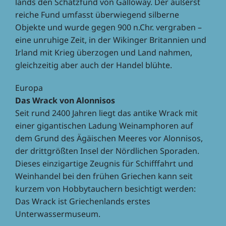
lands den Schatz­fund von Gallo­way. Der äußerst
reiche Fund umfasst über­wie­gend silberne
Objekte und wurde gegen 900 n.Chr. vergra­ben –
eine unru­hige Zeit, in der Wikin­ger Britan­nien und
Irland mit Krieg über­zo­gen und Land nahmen,
gleich­zei­tig aber auch der Handel blühte.
Europa
Das Wrack von Alonnisos
Seit rund 2400 Jahren liegt das antike Wrack mit
einer gigan­ti­schen Ladung Wein­am­pho­ren auf
dem Grund des Ägäi­schen Meeres vor Alon­ni­sos,
der dritt­größ­ten Insel der Nörd­li­chen Spora­den.
Dieses einzig­ar­tige Zeug­nis für Schiff­fahrt und
Wein­han­del bei den frühen Grie­chen kann seit
kurzem von Hobby­tau­chern besich­tigt werden:
Das Wrack ist Grie­chen­lands erstes
Unterwassermuseum.