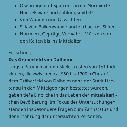
Ösen­ringe und Spar­ren­bar­ren. Normierte
Handels­ware und Zahlungsmittel?
Von Waagen und Gewichten
Skla­ven, Balken­waage und zerhack­tes Silber
Normiert, Geprägt, Verwahrt. Münzen von
den Kelten bis ins Mittelalter
Forschung
Das Gräber­feld von Dalheim
Jüngste Studien an den Skelett­res­ten von 151 Indi­
vi­duen, die zwischen ca. 950 bis 1200 n.Chr. auf
dem Gräber­feld von Dalheim nahe der Stadt Lich­
tenau in den Mittel­ge­bir­gen bestat­tet wurden,
geben tiefe Einbli­cke in das Leben der mittel­al­ter­li­
chen Bevöl­ke­rung. Im Fokus der Unter­su­chun­gen
stan­den insbe­son­dere Fragen zum Zahn­sta­tus und
der Ernäh­rung der unter­such­ten Personen.