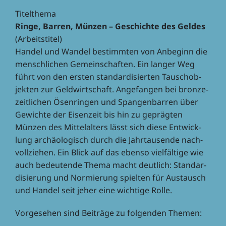
Titel­thema
Ringe, Barren, Münzen – Geschichte des Geldes
(Arbeits­ti­tel)
Handel und Wandel bestimm­ten von Anbe­ginn die
mensch­li­chen Gemein­schaf­ten. Ein langer Weg
führt von den ersten stan­dar­di­sier­ten Tausch­ob­
jek­ten zur Geld­wirt­schaft. Ange­fan­gen bei bron­ze­
zeit­li­chen Ösen­rin­gen und Span­gen­bar­ren über
Gewichte der Eisen­zeit bis hin zu gepräg­ten
Münzen des Mittel­al­ters lässt sich diese Entwick­
lung archäo­lo­gisch durch die Jahr­tau­sende nach­
voll­zie­hen. Ein Blick auf das ebenso viel­fäl­tige wie
auch bedeu­tende Thema macht deut­lich: Stan­dar­
di­sie­rung und Normie­rung spiel­ten für Austausch
und Handel seit jeher eine wich­tige Rolle.
Vorge­se­hen sind Beiträge zu folgen­den Themen: