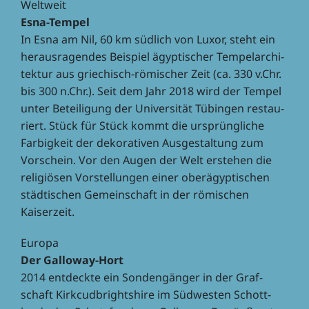
Welt­weit
Esna-Tempel
In Esna am Nil, 60 km südlich von Luxor, steht ein
heraus­ra­gen­des Beispiel ägyp­ti­scher Tempel­ar­chi­
tek­tur aus grie­chisch-römi­scher Zeit (ca. 330 v.Chr.
bis 300 n.Chr.). Seit dem Jahr 2018 wird der Tempel
unter Betei­li­gung der Univer­si­tät Tübin­gen restau­
riert. Stück für Stück kommt die ursprüng­li­che
Farbig­keit der deko­ra­ti­ven Ausge­stal­tung zum
Vorschein. Vor den Augen der Welt erste­hen die
reli­giö­sen Vorstel­lun­gen einer ober­ägyp­ti­schen
städ­ti­schen Gemein­schaft in der römi­schen
Kaiserzeit.
Europa
Der Gallo­way-Hort
2014 entdeckte ein Sonden­gän­ger in der Graf­
schaft Kirk­cud­brightshire im Südwes­ten Schott­