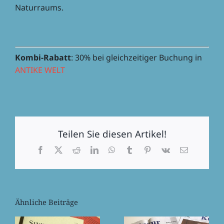
Naturraums.
Kombi-Rabatt
: 30% bei gleich­zei­ti­ger Buchung in
ANTIKE WELT
Teilen Sie diesen Artikel!
Facebook
X
Reddit
LinkedIn
WhatsApp
Tumblr
Pinterest
Vk
E-
Mail
Ähnliche Beiträge