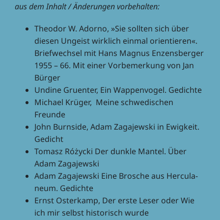
aus dem Inhalt / Ände­run­gen vorbehalten:
Theo­dor W. Adorno, »Sie soll­ten sich über
diesen Ungeist wirk­lich einmal orien­tie­ren«.
Brief­wech­sel mit Hans Magnus Enzens­ber­ger
1955 – 66. Mit einer Vorbe­mer­kung von Jan
Bürger
Undine Gruen­ter, Ein Wappen­vo­gel. Gedichte
Michael Krüger, Meine schwe­di­schen
Freunde
John Burn­side, Adam Zaga­jew­ski in Ewig­keit.
Gedicht
Tomasz Róży­cki Der dunkle Mantel. Über
Adam Zagajewski
Adam Zaga­jew­ski Eine Brosche aus Hercu­la­
neum. Gedichte
Ernst Oster­kamp, Der erste Leser oder Wie
ich mir selbst histo­risch wurde