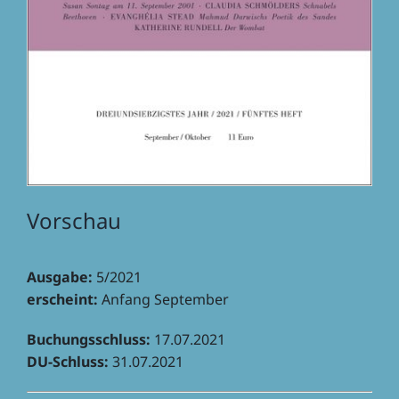
Vorschau
Ausgabe:
5/2021
erscheint:
Anfang September
Buchungs­schluss:
17.07.2021
DU-Schluss:
31.07.2021