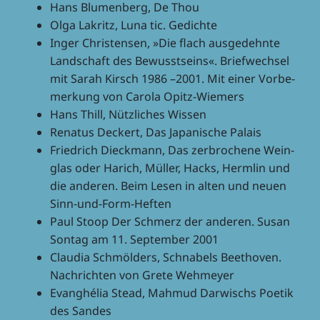
Hans Blumen­berg, De Thou
Olga Lakritz, Luna tic. Gedichte
Inger Chris­ten­sen, »Die flach ausge­dehnte
Land­schaft des Bewusst­seins«. Brief­wech­sel
mit Sarah Kirsch 1986 –2001. Mit einer Vorbe­
mer­kung von Carola Opitz-Wiemers
Hans Thill, Nütz­li­ches Wissen
Rena­tus Deckert, Das Japa­ni­sche Palais
Fried­rich Dieck­mann, Das zerbro­chene Wein­
glas oder Harich, Müller, Hacks, Herm­lin und
die ande­ren. Beim Lesen in alten und neuen
Sinn-und-Form-Heften
Paul Stoop Der Schmerz der ande­ren. Susan
Sontag am 11. Septem­ber 2001
Clau­dia Schm­öl­ders, Schna­bels Beet­ho­ven.
Nach­rich­ten von Grete Wehmeyer
Evang­hé­lia Stead, Mahmud Darwischs Poetik
des Sandes