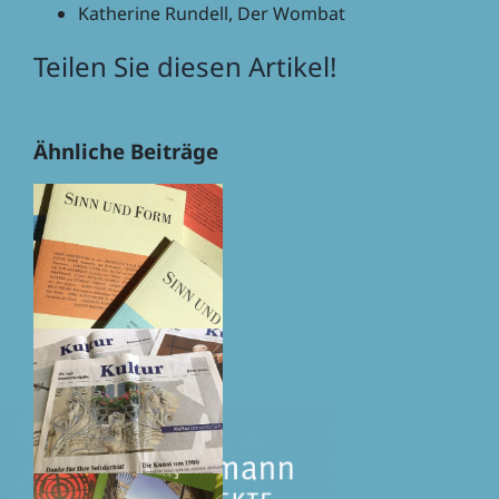
Kathe­rine Rundell, Der Wombat
Teilen Sie diesen Artikel!
Facebook
X
Reddit
LinkedIn
WhatsApp
Tumblr
Pinterest
Vk
E-
Ähnliche Beiträge
Mail