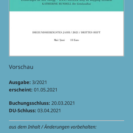
Vorschau
Ausgabe:
3/2021
erscheint:
01.05.2021
Buchungs­schluss:
20.03.2021
DU-Schluss:
03.04.2021
aus dem Inhalt / Ände­run­gen vorbehalten: