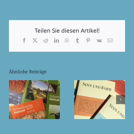
Teilen Sie diesen Artikel!
Facebook
X
Reddit
LinkedIn
WhatsApp
Tumblr
Pinterest
Vk
E-
Mail
Ähnliche Beiträge