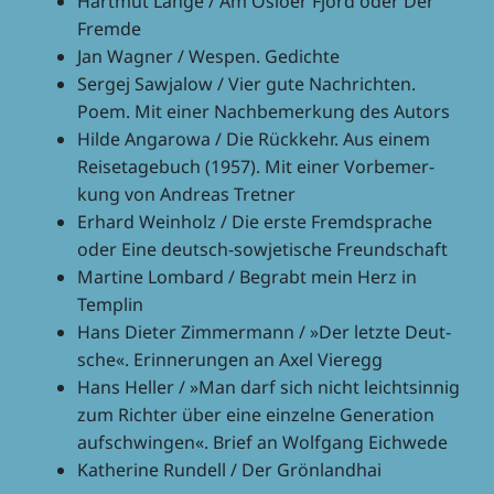
Hart­mut Lange / Am Osloer Fjord oder Der
Fremde
Jan Wagner / Wespen. Gedichte
Sergej Sawja­low / Vier gute Nach­rich­ten.
Poem. Mit einer Nach­be­mer­kung des Autors
Hilde Anga­rowa / Die Rück­kehr. Aus einem
Reise­ta­ge­buch (1957). Mit einer Vorbe­mer­
kung von Andreas Tretner
Erhard Wein­holz / Die erste Fremd­spra­che
oder Eine deutsch-sowje­ti­sche Freundschaft
Martine Lombard / Begrabt mein Herz in
Templin
Hans Dieter Zimmer­mann / »Der letzte Deut­
sche«. Erin­ne­run­gen an Axel Vieregg
Hans Heller / »Man darf sich nicht leicht­sin­nig
zum Rich­ter über eine einzelne Gene­ra­tion
aufschwin­gen«. Brief an Wolf­gang Eichwede
Kathe­rine Rundell / Der Grönlandhai