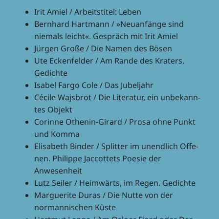
Irit Amiel / Arbeits­ti­tel: Leben
Bern­hard Hart­mann / »Neuan­fänge sind
niemals leicht«. Gespräch mit Irit Amiel
Jürgen Große / Die Namen des Bösen
Ute Ecken­fel­der / Am Rande des Kraters.
Gedichte
Isabel Fargo Cole / Das Jubeljahr
Cécile Wajs­brot / Die Lite­ra­tur, ein unbe­kann­
tes Objekt
Corinne Othenin-Girard / Prosa ohne Punkt
und Komma
Elisa­beth Binder / Split­ter im unend­lich Offe­
nen. Phil­ippe Jaccot­tets Poesie der
Anwesenheit
Lutz Seiler / Heim­wärts, im Regen. Gedichte
Margue­rite Duras / Die Nutte von der
norman­ni­schen Küste