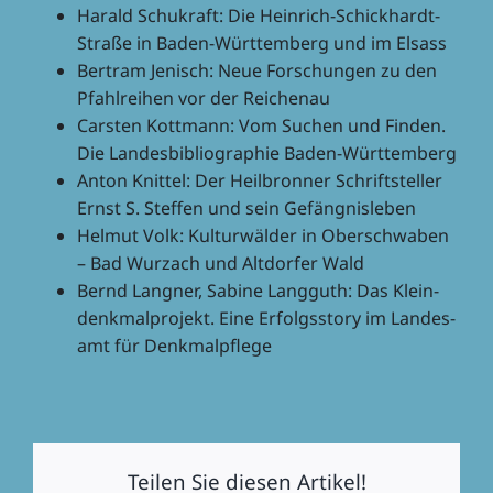
Harald Schu­kraft: Die Hein­rich-Schick­hardt-
Straße in Baden-Würt­tem­berg und im Elsass
Bert­ram Jenisch: Neue Forschun­gen zu den
Pfahl­rei­hen vor der Reichenau
Cars­ten Kott­mann: Vom Suchen und Finden.
Die Landes­bi­blio­gra­phie Baden-Württemberg
Anton Knit­tel: Der Heil­bron­ner Schrift­stel­ler
Ernst S. Stef­fen und sein Gefängnisleben
Helmut Volk: Kultur­wäl­der in Ober­schwa­ben
– Bad Wurz­ach und Altdor­fer Wald
Bernd Lang­ner, Sabine Lang­guth: Das Klein­
denk­mal­pro­jekt. Eine Erfolgs­story im Landes­
amt für Denkmalpflege
Teilen Sie diesen Artikel!