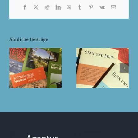
Facebook
X
Reddit
LinkedIn
WhatsApp
Tumblr
Pinterest
Vk
E-
Mail
Ähnliche Beiträge