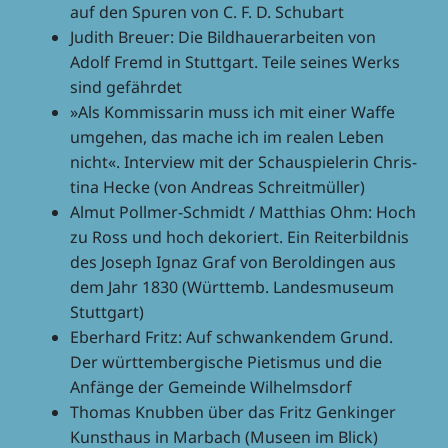
auf den Spuren von C. F. D. Schubart
Judith Breuer: Die Bild­hau­er­ar­bei­ten von
Adolf Fremd in Stutt­gart. Teile seines Werks
sind gefährdet
»Als Kommis­sa­rin muss ich mit einer Waffe
umge­hen, das mache ich im realen Leben
nicht«. Inter­view mit der Schau­spie­le­rin Chris­
tina Hecke (von Andreas Schreitmüller)
Almut Poll­mer-Schmidt / Matthias Ohm: Hoch
zu Ross und hoch deko­riert. Ein Reiter­bild­nis
des Joseph Ignaz Graf von Berol­din­gen aus
dem Jahr 1830 (Würt­temb. Landes­mu­seum
Stuttgart)
Eber­hard Fritz: Auf schwan­ken­dem Grund.
Der würt­tem­ber­gi­sche Pietis­mus und die
Anfänge der Gemeinde Wilhelmsdorf
Thomas Knub­ben über das Fritz Genkinger
Kunst­haus in Marbach (Museen im Blick)