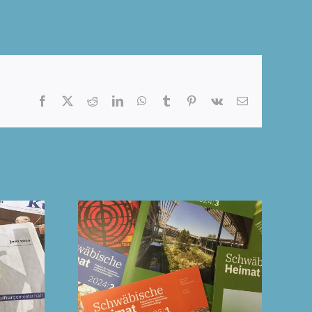
Facebook
X
Reddit
LinkedIn
WhatsApp
Tumblr
Pinterest
Vk
E-
Mail