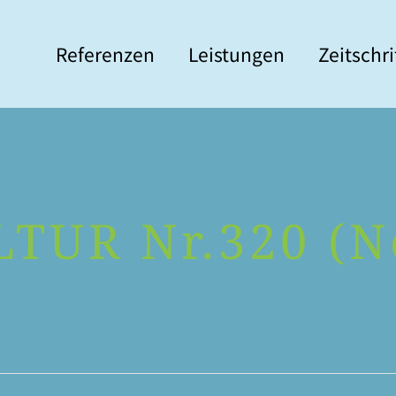
Refe­ren­zen
Leis­tun­gen
Zeit­schr
TUR Nr.320 (N