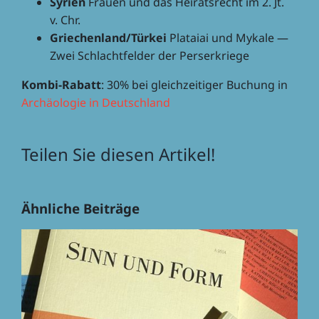
Syrien
Frauen und das Heirats­recht im 2. Jt.
v. Chr.
Griechenland/Türkei
Plataiai und Mykale —
Zwei Schlacht­fel­der der Perserkriege
Kombi-Rabatt
: 30% bei gleich­zei­ti­ger Buchung in
Archäo­lo­gie in Deutschland
Teilen Sie diesen Artikel!
Facebook
X
Reddit
LinkedIn
WhatsApp
Tumblr
Pinterest
Vk
E-
Ähnliche Beiträge
Mail