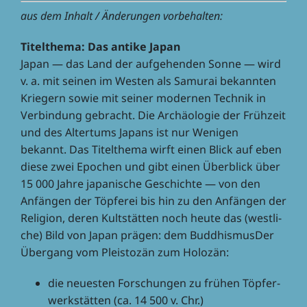
aus dem Inhalt / Ände­run­gen vorbehalten:
Titel­thema: Das antike Japan
Japan — das Land der aufge­hen­den Sonne — wird
v. a. mit seinen im Westen als Samu­rai bekann­ten
Krie­gern sowie mit seiner moder­nen Tech­nik in
Verbin­dung gebracht. Die Archäo­lo­gie der Früh­zeit
und des Alter­tums Japans ist nur Weni­gen
bekannt. Das Titel­thema wirft einen Blick auf eben
diese zwei Epochen und gibt einen Über­blick über
15 000 Jahre japa­ni­sche Geschichte — von den
Anfän­gen der Töpfe­rei bis hin zu den Anfän­gen der
Reli­gion, deren Kult­stät­ten noch heute das (west­li­
che) Bild von Japan prägen: dem Buddhis­mus­Der
Über­gang vom Pleis­to­zän zum Holozän:
die neues­ten Forschun­gen zu frühen Töpfer­
werk­stät­ten (ca. 14 500 v. Chr.)