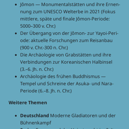
Jômon — Monu­men­tal­stät­ten und ihre Ernen­
nung zum UNESCO Welt­erbe in 2021 (Fokus
mitt­lere, späte und finale Jômon-Peri­ode:
5000–300 v. Chr.)
Der Über­gang von der Jômon- zur Yayoi-Peri­
ode: aktu­elle Forschun­gen zum Reis­an­bau
(900 v. Chr.-300 n. Chr.)
Die Archäo­lo­gie von Grab­stät­ten und ihre
Verbin­dun­gen zur Korea­ni­schen Halb­in­sel
(3.–6. Jh. n. Chr.)
Archäo­lo­gie des frühen Buddhis­mus —
Tempel und Schreine der Asuka- und Nara-
Peri­ode (6.–8. Jh. n. Chr.)
Weitere Themen
Deutsch­land
Moderne Gladia­to­ren und der
Bühnenkampf